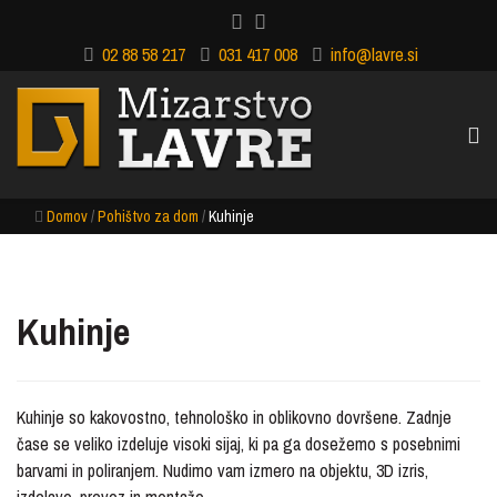
02 88 58 217
031 417 008
info@lavre.si
Domov
/
Pohištvo za dom
/
Kuhinje
Kuhinje
Kuhinje so kakovostno, tehnološko in oblikovno dovršene. Zadnje
čase se veliko izdeluje visoki sijaj, ki pa ga dosežemo s posebnimi
barvami in poliranjem. Nudimo vam izmero na objektu, 3D izris,