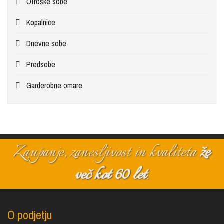
Otroške sobe
Kopalnice
Dnevne sobe
Predsobe
Garderobne omare
Zaupanje, zanesljivost in kvaliteta
že
več kot 60 let
.
O podjetju