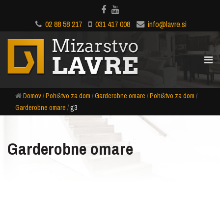
02 88 58 217
031 417 008
info@lavre.si
Domov
/
Pohištvo za dom
/
Garderobne omare
/
Pohištvo za dom
/
Garderobne omare
/
g3
Garderobne omare