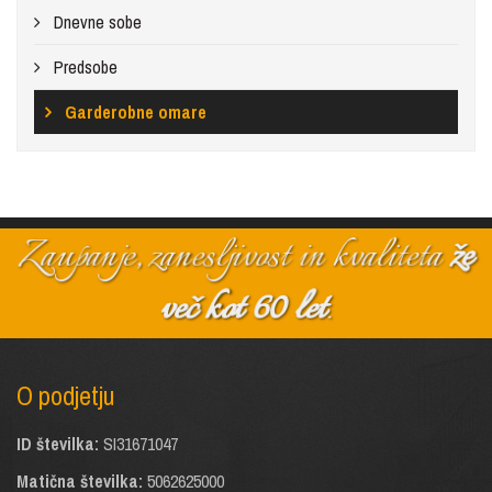
Dnevne sobe
Predsobe
Garderobne omare
Zaupanje, zanesljivost in kvaliteta
že
več kot 60 let
.
O podjetju
ID številka:
SI31671047
Matična številka:
5062625000